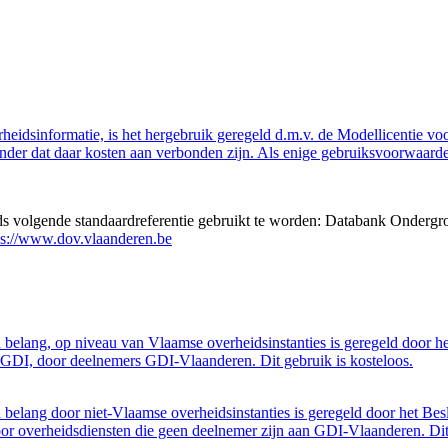
eidsinformatie, is het hergebruik geregeld d.m.v. de Modellicentie voor
nder dat daar kosten aan verbonden zijn. Als enige gebruiksvoorwaarde
eds volgende standaardreferentie gebruikt te worden: Databank Ondergr
ps://www.dov.vlaanderen.be
belang, op niveau van Vlaamse overheidsinstanties is geregeld door h
GDI, door deelnemers GDI-Vlaanderen. Dit gebruik is kosteloos.
belang door niet-Vlaamse overheidsinstanties is geregeld door het Bes
 overheidsdiensten die geen deelnemer zijn aan GDI-Vlaanderen. Dit 