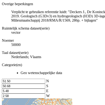
Overige beperkingen
Verplicht te gebruiken referentie luidt: "Deckers J., De Koni
2019. Geologisch (G3Dv3) en hydrogeologisch (H3D) 3D-lage
Milieumaatschappij 2018/RMA/R/1569, 286p. + bijlagen"
Ruimtelijk schema dataset(serie)
vector
Noemer
50000
Taal dataset(serie)
Nederlands; Vlaams
Categorie(en)
Geo wetenschappelijke data
N
S
E
W