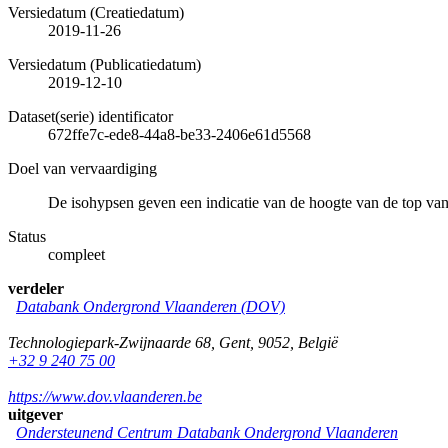
Versiedatum (Creatiedatum)
2019-11-26
Versiedatum (Publicatiedatum)
2019-12-10
Dataset(serie) identificator
672ffe7c-ede8-44a8-be33-2406e61d5568
Doel van vervaardiging
De isohypsen geven een indicatie van de hoogte van de top va
Status
compleet
verdeler
Databank Ondergrond Vlaanderen (DOV)
Technologiepark-Zwijnaarde 68
,
Gent
,
9052
,
België
+32 9 240 75 00
https://www.dov.vlaanderen.be
uitgever
Ondersteunend Centrum Databank Ondergrond Vlaanderen