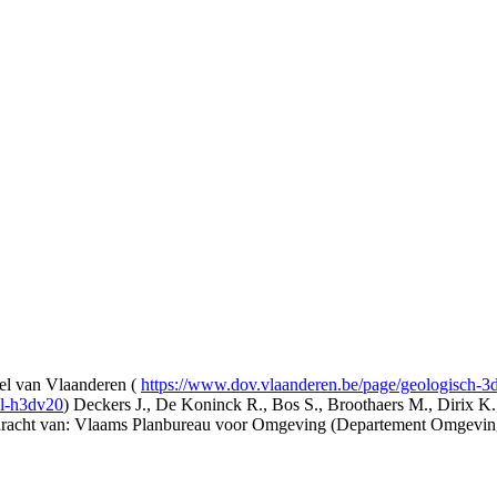
l van Vlaanderen (
https://www.dov.vlaanderen.be/page/geologisch-
el-h3dv20
) Deckers J., De Koninck R., Bos S., Broothaers M., Dirix K.
opdracht van: Vlaams Planbureau voor Omgeving (Departement Omgev