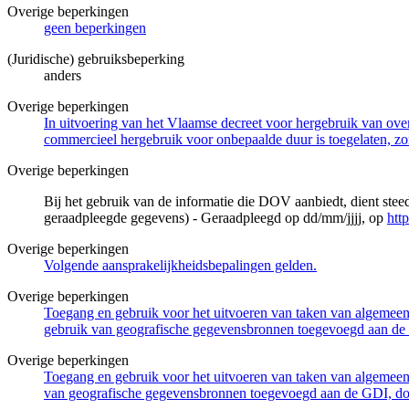
Overige beperkingen
geen beperkingen
(Juridische) gebruiksbeperking
anders
Overige beperkingen
In uitvoering van het Vlaamse decreet voor hergebruik van overh
commercieel hergebruik voor onbepaalde duur is toegelaten, zo
Overige beperkingen
Bij het gebruik van de informatie die DOV aanbiedt, dient ste
geraadpleegde gegevens) - Geraadpleegd op dd/mm/jjjj, op
htt
Overige beperkingen
Volgende aansprakelijkheidsbepalingen gelden.
Overige beperkingen
Toegang en gebruik voor het uitvoeren van taken van algemeen 
gebruik van geografische gegevensbronnen toegevoegd aan de 
Overige beperkingen
Toegang en gebruik voor het uitvoeren van taken van algemeen 
van geografische gegevensbronnen toegevoegd aan de GDI, door