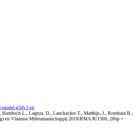
3d-model-g3dv3 en
, Hambsch L., Lagrou, D., Lanckacker T., Matthijs, J., Rombaut B.,
ing) en Vlaamse Milieumaatschappij 2018/RMA/R/1569, 286p +