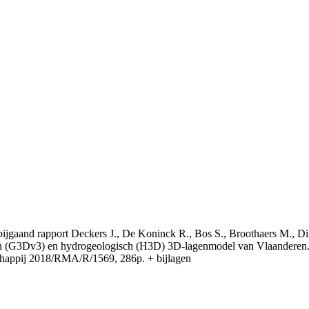
t bijgaand rapport Deckers J., De Koninck R., Bos S., Broothaers M., Di
 (G3Dv3) en hydrogeologisch (H3D) 3D-lagenmodel van Vlaanderen. S
appij 2018/RMA/R/1569, 286p. + bijlagen