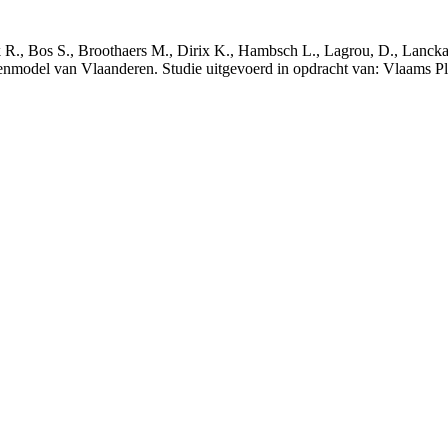
nck R., Bos S., Broothaers M., Dirix K., Hambsch L., Lagrou, D., Lanck
nmodel van Vlaanderen. Studie uitgevoerd in opdracht van: Vlaams