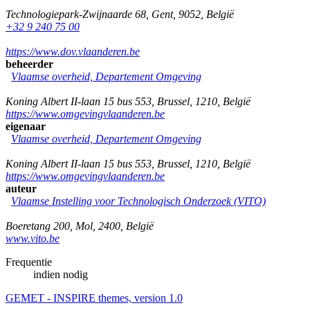
Technologiepark-Zwijnaarde 68
,
Gent
,
9052
,
België
+32 9 240 75 00
https://www.dov.vlaanderen.be
beheerder
Vlaamse overheid, Departement Omgeving
Koning Albert II-laan 15 bus 553
,
Brussel
,
1210
,
België
https://www.omgevingvlaanderen.be
eigenaar
Vlaamse overheid, Departement Omgeving
Koning Albert II-laan 15 bus 553
,
Brussel
,
1210
,
België
https://www.omgevingvlaanderen.be
auteur
Vlaamse Instelling voor Technologisch Onderzoek (VITO)
Boeretang 200
,
Mol
,
2400
,
België
www.vito.be
Frequentie
indien nodig
GEMET - INSPIRE themes, version 1.0