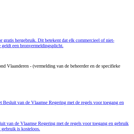
 gratis hergebruik. Dit betekent dat elk commercieel of niet-
 geldt een bronvermeldingsplicht.
ond Vlaanderen - (vermelding van de beheerder en de specifieke
et Besluit van de Vlaamse Regering met de regels voor toegang en
luit van de Vlaamse Regering met de regels voor toegang en gebruik
gebruik is kosteloos.