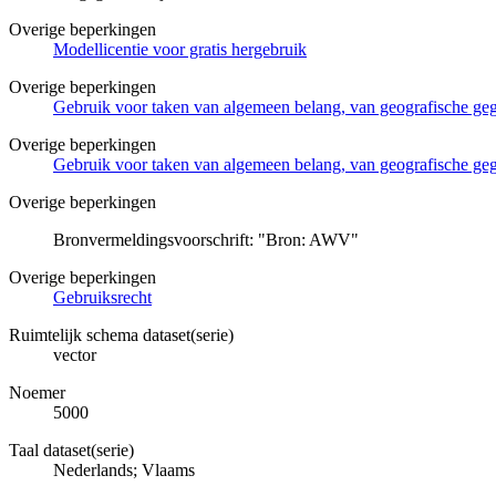
Overige beperkingen
Modellicentie voor gratis hergebruik
Overige beperkingen
Gebruik voor taken van algemeen belang, van geografische g
Overige beperkingen
Gebruik voor taken van algemeen belang, van geografische ge
Overige beperkingen
Bronvermeldingsvoorschrift: "Bron: AWV"
Overige beperkingen
Gebruiksrecht
Ruimtelijk schema dataset(serie)
vector
Noemer
5000
Taal dataset(serie)
Nederlands; Vlaams