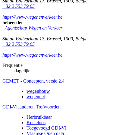
Simon Bolivarlaan 17
,
Brussel
,
1000
,
België
+32 2 553 79 05
https://www.wegenenverkeer.be
beheerder
Agentschap Wegen en Verkeer
Simon Bolivarlaan 17
,
Brussel
,
1000
,
België
+32 2 553 79 05
https://www.wegenenverkeer.be
Frequentie
dagelijks
GEMET - Concepten, versie 2.4
wegenbouw
wegennet
GDI-Vlaanderen Trefwoorden
Herbruikbaar
Kosteloos
Toegevoegd GDI-Vl
Vlaamse Open data