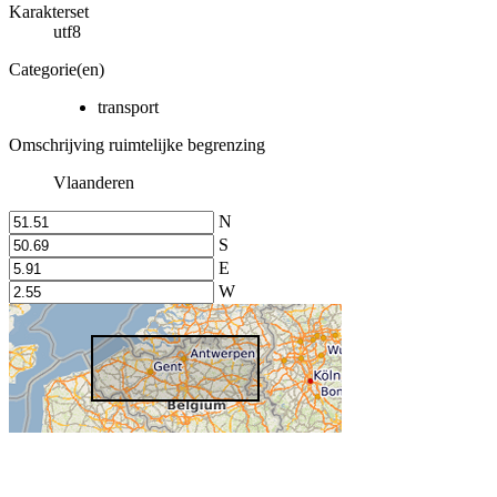
Karakterset
utf8
Categorie(en)
transport
Omschrijving ruimtelijke begrenzing
Vlaanderen
N
S
E
W