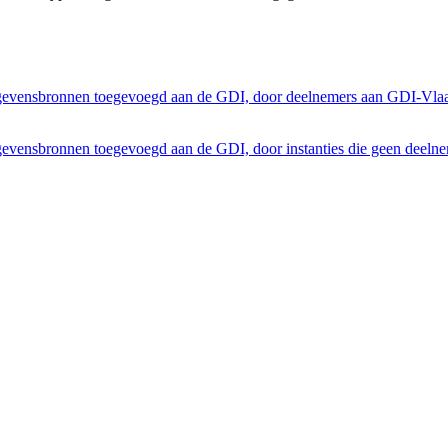
egevensbronnen toegevoegd aan de GDI, door deelnemers aan GDI-Vla
gevensbronnen toegevoegd aan de GDI, door instanties die geen deeln