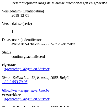
Referentiepunten langs de Vlaamse autosnelwegen en gewestwe
Versiedatum (Creatiedatum)
2018-12-01
Versie dataset(serie)
1
Dataset(serie) identificator
a9e6a282-47be-4487-838b-8f642d8750ce
Status
continu geactualiseerd
eigenaar
Agentschap Wegen en Verkeer
Simon Bolivarlaan 17
,
Brussel
,
1000
,
België
+32 2 553 79 05
https://www.wegenenverkeer.be
verstrekker
Agentschap Wegen en Verkeer