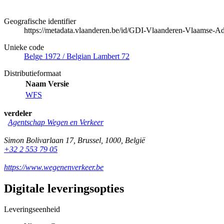
Geografische identifier
https://metadata.vlaanderen.be/id/GDI-Vlaanderen-Vlaamse-A
Unieke code
Belge 1972 / Belgian Lambert 72
Distributieformaat
Naam
Versie
WFS
verdeler
Agentschap Wegen en Verkeer
Simon Bolivarlaan 17
,
Brussel
,
1000
,
België
+32 2 553 79 05
https://www.wegenenverkeer.be
Digitale leveringsopties
Leveringseenheid