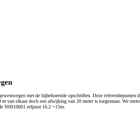
egen
 gewestwegen met de bijbehorende opschriften. Deze referentiepunten 
van elkaar doch een afwijking van 20 meter is toegestaan. We meten he
p de N0010001 refpunt 16.2 +15m.