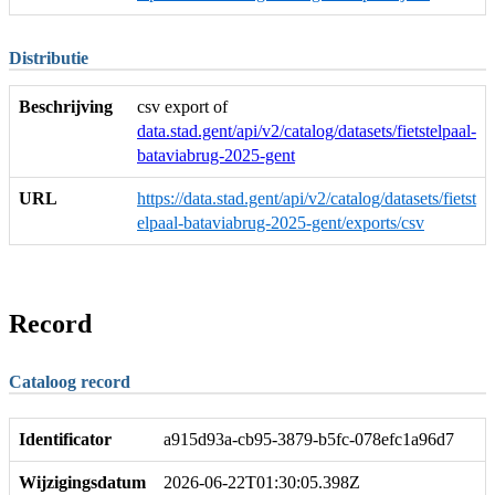
Distributie
Beschrijving
csv export of
data.stad.gent/api/v2/catalog/datasets/fietstelpaal-
bataviabrug-2025-gent
URL
https://data.stad.gent/api/v2/catalog/datasets/fietst
elpaal-bataviabrug-2025-gent/exports/csv
Record
Cataloog record
Identificator
a915d93a-cb95-3879-b5fc-078efc1a96d7
Wijzigingsdatum
2026-06-22T01:30:05.398Z