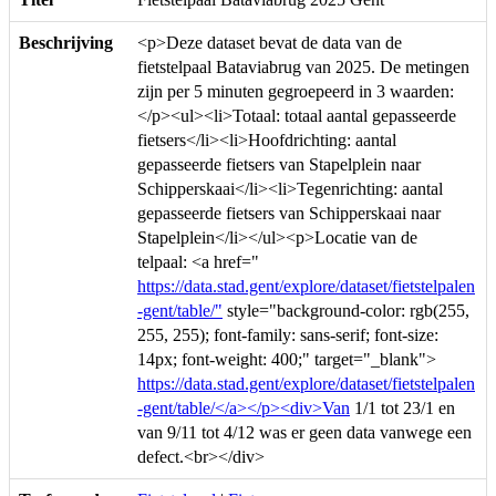
Beschrijving
<p>Deze dataset bevat de data van de
fietstelpaal Bataviabrug van 2025. De metingen
zijn per 5 minuten gegroepeerd in 3 waarden:
</p><ul><li>Totaal: totaal aantal gepasseerde
fietsers</li><li>Hoofdrichting: aantal
gepasseerde fietsers van Stapelplein naar
Schipperskaai</li><li>Tegenrichting: aantal
gepasseerde fietsers van Schipperskaai naar
Stapelplein</li></ul><p>Locatie van de
telpaal: <a href="
https://data.stad.gent/explore/dataset/fietstelpalen
-gent/table/"
style="background-color: rgb(255,
255, 255); font-family: sans-serif; font-size:
14px; font-weight: 400;" target="_blank">
https://data.stad.gent/explore/dataset/fietstelpalen
-gent/table/</a></p><div>Van
1/1 tot 23/1 en
van 9/11 tot 4/12 was er geen data vanwege een
defect.<br></div>