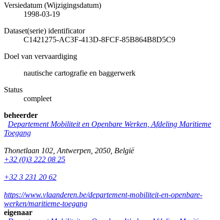
Versiedatum (Wijzigingsdatum)
1998-03-19
Dataset(serie) identificator
C1421275-AC3F-413D-8FCF-85B864B8D5C9
Doel van vervaardiging
nautische cartografie en baggerwerk
Status
compleet
beheerder
Departement Mobiliteit en Openbare Werken, Afdeling Maritieme
Toegang
Thonetlaan 102
,
Antwerpen
,
2050
,
België
+32 (0)3 222 08 25
+32 3 231 20 62
https://www.vlaanderen.be/departement-mobiliteit-en-openbare-
werken/maritieme-toegang
eigenaar