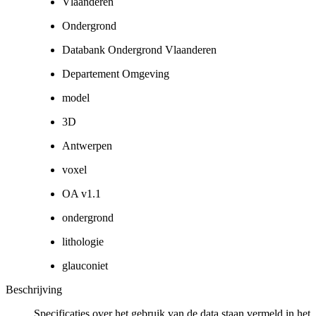
Vlaanderen
Ondergrond
Databank Ondergrond Vlaanderen
Departement Omgeving
model
3D
Antwerpen
voxel
OA v1.1
ondergrond
lithologie
glauconiet
Beschrijving
Specificaties over het gebruik van de data staan vermeld in het