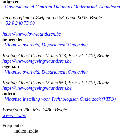
uitgever
Ondersteunend Centrum Databank Ondergrond Vlaanderen
Technologiepark-Zwijnaarde 68
,
Gent
,
9052
,
België
+32 9 240 75 00
https://www.dov.vlaanderen.be
beheerder
Vlaamse overheid, Departement Omgeving
Koning Albert II-laan 15 bus 553
,
Brussel
,
1210
,
België
https://www.omgevingvlaanderen.be
eigenaar
Vlaamse overheid, Departement Omgeving
Koning Albert II-laan 15 bus 553
,
Brussel
,
1210
,
België
https://www.omgevingvlaanderen.be
auteur
Vlaamse Instelling voor Technologisch Onderzoek (VITO)
Boeretang 200
,
Mol
,
2400
,
België
www.vito.be
Frequentie
indien nodig