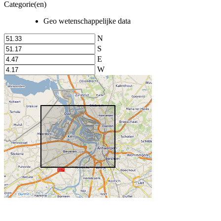
Categorie(en)
Geo wetenschappelijke data
N
S
E
W