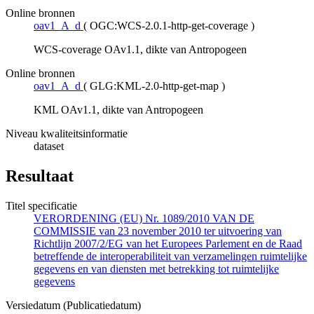
Online bronnen
oav1_A_d
(
OGC:WCS-2.0.1-http-get-coverage
)
WCS-coverage OAv1.1, dikte van Antropogeen
Online bronnen
oav1_A_d
(
GLG:KML-2.0-http-get-map
)
KML OAv1.1, dikte van Antropogeen
Niveau kwaliteitsinformatie
dataset
Resultaat
Titel specificatie
VERORDENING (EU) Nr. 1089/2010 VAN DE
COMMISSIE van 23 november 2010 ter uitvoering van
Richtlijn 2007/2/EG van het Europees Parlement en de Raad
betreffende de interoperabiliteit van verzamelingen ruimtelijke
gegevens en van diensten met betrekking tot ruimtelijke
gegevens
Versiedatum (Publicatiedatum)