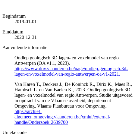
Begindatum
2019-01-01
Einddatum
2020-12-31
Aanvullende informatie
Ondiep geologisch 3D lagen- en voxelmodel van regio
Antwerpen (OA v1.1, 2023).
https://www.dov.vlaanderen.be/page/ondiep-geologisch-3d-
lagen-en-voxelmodel-van-regio-antwerpen-oa-v1-2021.
Van Haren T., Deckers J., De Koninck R., Dirix K., Maes R.,
Hambsch L. en Van Baelen K., 2023. Ondiep geologisch 3D
lagen- en voxelmodel van regio Antwerpen. Studie uitgevoerd
in opdracht van de Vlaamse overheid, departement
Omgeving, Vlaams Planbureau voor Omgeving,
https://archief-
algemeen.omgeving.vlaanderen.be/xmlui/external-
handle/Onderzoek-2639700
Unieke code