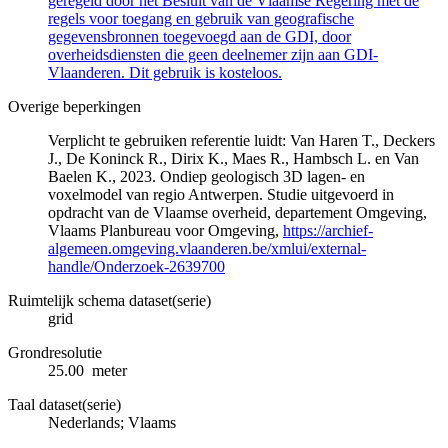
geregeld door het Besluit van de Vlaamse Regering met de
regels voor toegang en gebruik van geografische
gegevensbronnen toegevoegd aan de GDI, door
overheidsdiensten die geen deelnemer zijn aan GDI-
Vlaanderen. Dit gebruik is kosteloos.
Overige beperkingen
Verplicht te gebruiken referentie luidt: Van Haren T., Deckers
J., De Koninck R., Dirix K., Maes R., Hambsch L. en Van
Baelen K., 2023. Ondiep geologisch 3D lagen- en
voxelmodel van regio Antwerpen. Studie uitgevoerd in
opdracht van de Vlaamse overheid, departement Omgeving,
Vlaams Planbureau voor Omgeving,
https://archief-
algemeen.omgeving.vlaanderen.be/xmlui/external-
handle/Onderzoek-2639700
Ruimtelijk schema dataset(serie)
grid
Grondresolutie
25.00 meter
Taal dataset(serie)
Nederlands; Vlaams