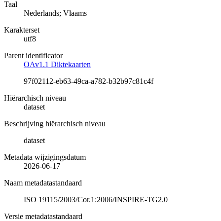
Taal
Nederlands; Vlaams
Karakterset
utf8
Parent identificator
OAv1.1 Diktekaarten
97f02112-eb63-49ca-a782-b32b97c81c4f
Hiërarchisch niveau
dataset
Beschrijving hiërarchisch niveau
dataset
Metadata wijzigingsdatum
2026-06-17
Naam metadatastandaard
ISO 19115/2003/Cor.1:2006/INSPIRE-TG2.0
Versie metadatastandaard