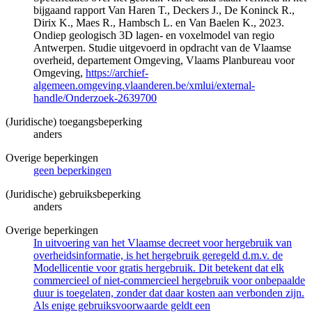
bijgaand rapport Van Haren T., Deckers J., De Koninck R.,
Dirix K., Maes R., Hambsch L. en Van Baelen K., 2023.
Ondiep geologisch 3D lagen- en voxelmodel van regio
Antwerpen. Studie uitgevoerd in opdracht van de Vlaamse
overheid, departement Omgeving, Vlaams Planbureau voor
Omgeving,
https://archief-
algemeen.omgeving.vlaanderen.be/xmlui/external-
handle/Onderzoek-2639700
(Juridische) toegangsbeperking
anders
Overige beperkingen
geen beperkingen
(Juridische) gebruiksbeperking
anders
Overige beperkingen
In uitvoering van het Vlaamse decreet voor hergebruik van
overheidsinformatie, is het hergebruik geregeld d.m.v. de
Modellicentie voor gratis hergebruik. Dit betekent dat elk
commercieel of niet-commercieel hergebruik voor onbepaalde
duur is toegelaten, zonder dat daar kosten aan verbonden zijn.
Als enige gebruiksvoorwaarde geldt een