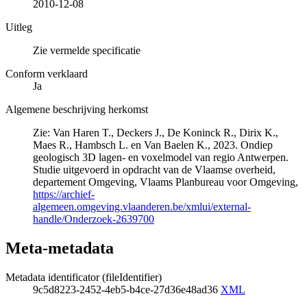
2010-12-08
Uitleg
Zie vermelde specificatie
Conform verklaard
Ja
Algemene beschrijving herkomst
Zie: Van Haren T., Deckers J., De Koninck R., Dirix K.,
Maes R., Hambsch L. en Van Baelen K., 2023. Ondiep
geologisch 3D lagen- en voxelmodel van regio Antwerpen.
Studie uitgevoerd in opdracht van de Vlaamse overheid,
departement Omgeving, Vlaams Planbureau voor Omgeving,
https://archief-
algemeen.omgeving.vlaanderen.be/xmlui/external-
handle/Onderzoek-2639700
Meta-metadata
Metadata identificator (fileIdentifier)
9c5d8223-2452-4eb5-b4ce-27d36e48ad36
XML