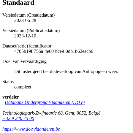
Standaard
Versiedatum (Creatiedatum)
2023-06-28
Versiedatum (Publicatiedatum)
2023-12-10
Dataset(serie) identificator
4705b19f-756a-4e60-bce9-0db1b62eacb6
Doel van vervaardiging
Dit raster geeft het dikteverloop van Antropogeen weer.
Status
compleet
verdeler
Databank Ondergrond Vlaanderen (DOV)
Technologiepark-Zwijnaarde 68
,
Gent
,
9052
,
België
+32 9 240 75 00
https://www.dov.vlaanderen.be