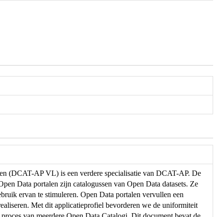
eren (DCAT-AP VL) is een verdere specialisatie van DCAT-AP. De
. Open Data portalen zijn catalogussen van Open Data datasets. Ze
ebruik ervan te stimuleren. Open Data portalen vervullen een
ealiseren. Met dit applicatieprofiel bevorderen we de uniformiteit
e proces van meerdere Open Data Catalogi. Dit document bevat de