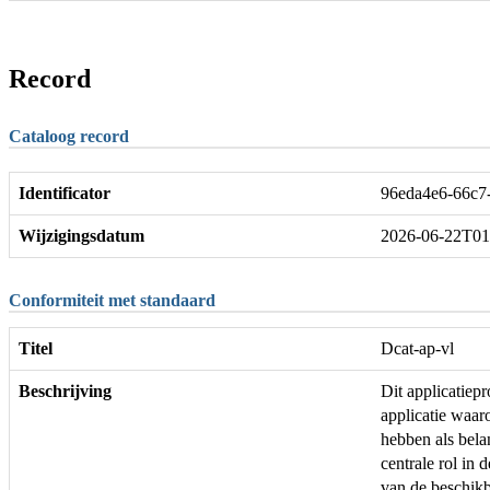
Record
Cataloog record
Identificator
96eda4e6-66c7-
Wijzigingsdatum
2026-06-22T01
Conformiteit met standaard
Titel
Dcat-ap-vl
Beschrijving
Dit applicatie
applicatie waar
hebben als bela
centrale rol in 
van de beschikb