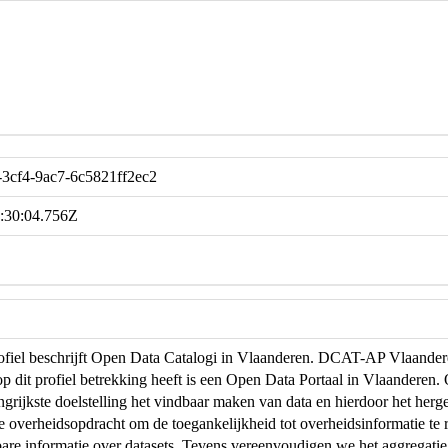
3cf4-9ac7-6c5821ff2ec2
:30:04.756Z
profiel beschrijft Open Data Catalogi in Vlaanderen. DCAT-AP Vlaand
op dit profiel betrekking heeft is een Open Data Portaal in Vlaanderen
ngrijkste doelstelling het vindbaar maken van data en hierdoor het herg
de overheidsopdracht om de toegankelijkheid tot overheidsinformatie te r
are informatie over datasets. Tevens vereenvoudigen we het aggregati