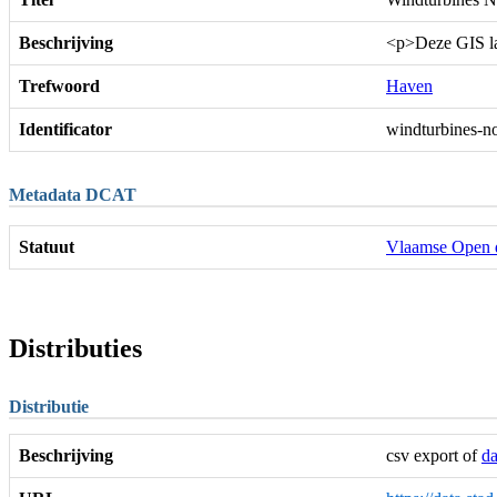
Beschrijving
<p>Deze GIS laa
Trefwoord
Haven
Identificator
windturbines-no
Metadata DCAT
Statuut
Vlaamse Open 
Distributies
Distributie
Beschrijving
csv export of
da