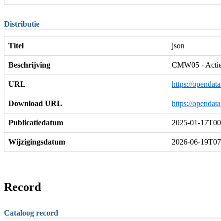
Distributie
Titel
json
Beschrijving
CMW05 - Actiev
URL
https://opendat
Download URL
https://opendat
Publicatiedatum
2025-01-17T00
Wijzigingsdatum
2026-06-19T07
Record
Cataloog record