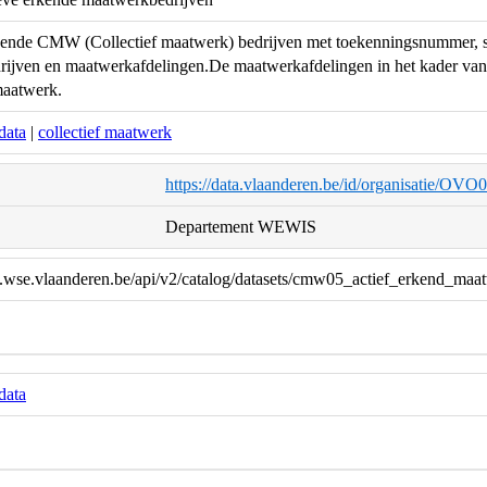
rkende CMW (Collectief maatwerk) bedrijven met toekenningsnummer, sta
ijven en maatwerkafdelingen.De maatwerkafdelingen in het kader van 
maatwerk.
data
|
collectief maatwerk
https://data.vlaanderen.be/id/organisatie/OV
Departement WEWIS
a.wse.vlaanderen.be/api/v2/catalog/datasets/cmw05_actief_erkend_maa
data