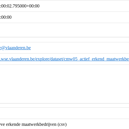
:00:02.795000+00:00
:00:00
e@vlaanderen.be
ta.wse.vlaanderen.be/explore/dataset/cmw05_actief_erkend_maatwerkbed
e erkende maatwerkbedrijven (csv)