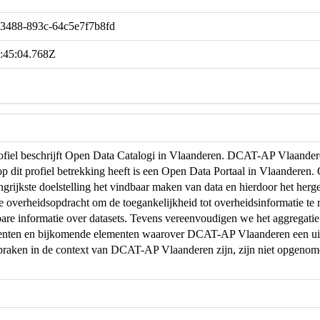
-3488-893c-64c5e7f7b8fd
:45:04.768Z
profiel beschrijft Open Data Catalogi in Vlaanderen. DCAT-AP Vlaand
op dit profiel betrekking heeft is een Open Data Portaal in Vlaanderen
ngrijkste doelstelling het vindbaar maken van data en hierdoor het herg
de overheidsopdracht om de toegankelijkheid tot overheidsinformatie te r
are informatie over datasets. Tevens vereenvoudigen we het aggregati
menten en bijkomende elementen waarover DCAT-AP Vlaanderen een uit
praken in de context van DCAT-AP Vlaanderen zijn, zijn niet opgeno
.