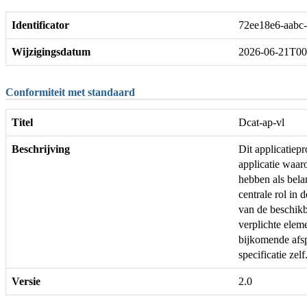
Identificator
72ee18e6-aabc
Wijzigingsdatum
2026-06-21T00
Conformiteit met standaard
Titel
Dcat-ap-vl
Beschrijving
Dit applicatie
applicatie waar
hebben als bela
centrale rol in 
van de beschikb
verplichte ele
bijkomende afs
specificatie zelf
Versie
2.0