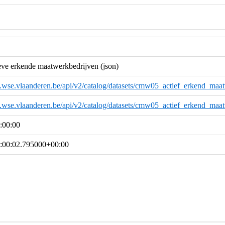
e erkende maatwerkbedrijven (json)
a.wse.vlaanderen.be/api/v2/catalog/datasets/cmw05_actief_erkend_maat
a.wse.vlaanderen.be/api/v2/catalog/datasets/cmw05_actief_erkend_maat
:00:00
:00:02.795000+00:00