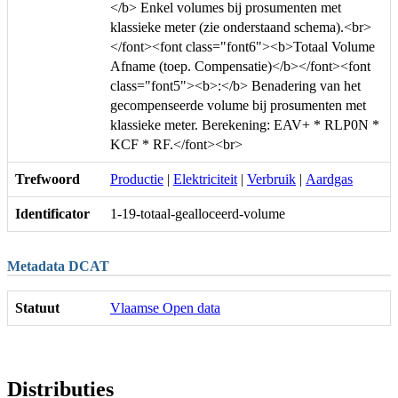
</b> Enkel volumes bij prosumenten met
klassieke meter (zie onderstaand schema).<br>
</font><font class="font6"><b>Totaal Volume
Afname (toep. Compensatie)</b></font><font
class="font5"><b>:</b> Benadering van het
gecompenseerde volume bij prosumenten met
klassieke meter. Berekening: EAV+ * RLP0N *
KCF * RF.</font><br>
Trefwoord
Productie
|
Elektriciteit
|
Verbruik
|
Aardgas
Identificator
1-19-totaal-gealloceerd-volume
Metadata DCAT
Statuut
Vlaamse Open data
Distributies