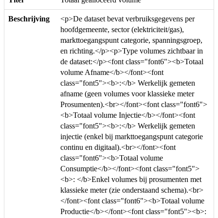
Beschrijving
<p>De dataset bevat verbruiksgegevens per
hoofdgemeente, sector (elektriciteit/gas),
markttoegangspunt categorie, spanningsgroep,
en richting.</p><p>Type volumes zichtbaar in
de dataset:</p><font class="font6"><b>Totaal
volume Afname</b></font><font
class="font5"><b>:</b> Werkelijk gemeten
afname (geen volumes voor klassieke meter
Prosumenten).<br></font><font class="font6">
<b>Totaal volume Injectie</b></font><font
class="font5"><b>:</b> Werkelijk gemeten
injectie (enkel bij markttoegangspunt categorie
continu en digitaal).<br></font><font
class="font6"><b>Totaal volume
Consumptie</b></font><font class="font5">
<b>: </b>Enkel volumes bij prosumenten met
klassieke meter (zie onderstaand schema).<br>
</font><font class="font6"><b>Totaal volume
Productie</b></font><font class="font5"><b>: