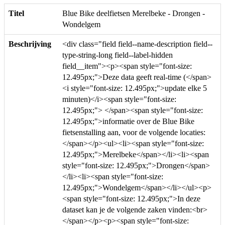
Titel
Blue Bike deelfietsen Merelbeke - Drongen -
Wondelgem
Beschrijving
<div class="field field--name-description field--
type-string-long field--label-hidden
field__item"><p><span style="font-size:
12.495px;">Deze data geeft real-time (</span>
<i style="font-size: 12.495px;">update elke 5
minuten)</i><span style="font-size:
12.495px;"> </span><span style="font-size:
12.495px;">informatie over de Blue Bike
fietsenstalling aan, voor de volgende locaties:
</span></p><ul><li><span style="font-size:
12.495px;">Merelbeke</span></li><li><span
style="font-size: 12.495px;">Drongen</span>
</li><li><span style="font-size:
12.495px;">Wondelgem</span></li></ul><p>
<span style="font-size: 12.495px;">In deze
dataset kan je de volgende zaken vinden:<br>
</span></p><p><span style="font-size: