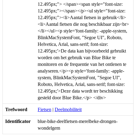
12.495px;"> </span><span style="font-size:
12.495px;"></span></p><ul style="font-size:
12.495px;"><li>Aantal fietsen in gebruik</li>
<li>Aantal fietsen die nog beschikbaar zijn<br>
</li></ul><p style='font-family: -apple-system,
BlinkMacSystemFont, "Segoe UI", Roboto,
Helvetica, Arial, sans-serif; font-size:
12.495px;'>De data kan bijvoorbeeld gebruikt
worden om het gebruik van Blue Bike te
monitoren en de frequentie van het ontlenen te
analyseren.</p><p style='font-family: -apple-
system, BlinkMacSystemFont, "Segoe UI",
Roboto, Helvetica, Arial, sans-serif; font-size:
12.495px;'>Deze data wordt ter beschikking
gesteld door Blue Bike.</p> </div>
Trefwoord
Fietsen
|
Deelmobiliteit
Identificator
blue-bike-deelfietsen-merelbeke-drongen-
wondelgem