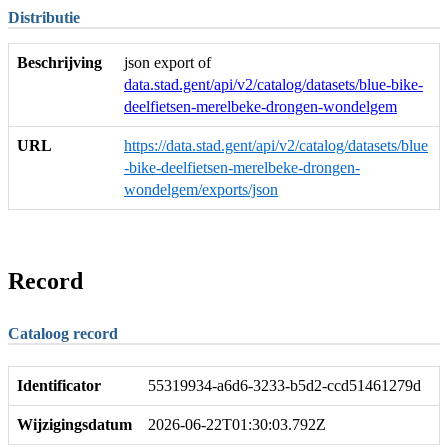
Distributie
Beschrijving
json export of
data.stad.gent/api/v2/catalog/datasets/blue-bike-
deelfietsen-merelbeke-drongen-wondelgem
URL
https://data.stad.gent/api/v2/catalog/datasets/blue
-bike-deelfietsen-merelbeke-drongen-
wondelgem/exports/json
Record
Cataloog record
Identificator
55319934-a6d6-3233-b5d2-ccd51461279d
Wijzigingsdatum
2026-06-22T01:30:03.792Z