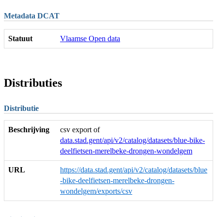
Metadata DCAT
Statuut
Vlaamse Open data
Distributies
Distributie
Beschrijving
csv export of
data.stad.gent/api/v2/catalog/datasets/blue-bike-
deelfietsen-merelbeke-drongen-wondelgem
URL
https://data.stad.gent/api/v2/catalog/datasets/blue
-bike-deelfietsen-merelbeke-drongen-
wondelgem/exports/csv