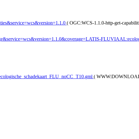
lities&service=wcs&version=1.1.0
(
OGC:WCS-1.1.0-http-get-capabilit
verage&service=wcs&version=1.1.0&coverage=LATIS-FLUVIAAL:eco
/ecologische_schadekaart_FLU_noCC_T10.gml
(
WWW:DOWNLOAD-1.