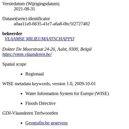
Versiedatum (Wijzigingsdatum)
2021-08-31
Dataset(serie) identificator
a0aa11a9-6635-41e7-a6a8-0bc5f2727482
beheerder
VLAAMSE MILIEUMAATSCHAPPIJ
Dokter De Moorstraat 24-26
,
Aalst
,
9300
,
België
https://vmm.vlaanderen.be/
Spatial scope
Regionaal
WISE metadata keywords, version 1.0, 2009-10-01
Water Information System for Europe (WISE)
Floods Directive
GDI-Vlaanderen Trefwoorden
Geografische gegevens