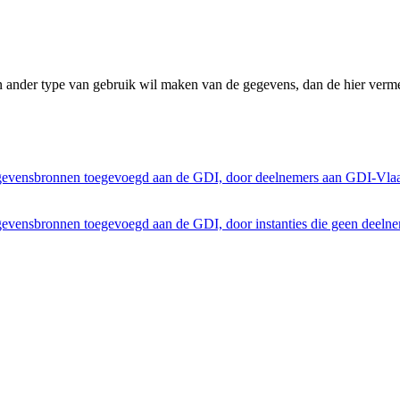
n ander type van gebruik wil maken van de gegevens, dan de hier verme
egevensbronnen toegevoegd aan de GDI, door deelnemers aan GDI-Vla
gevensbronnen toegevoegd aan de GDI, door instanties die geen deeln