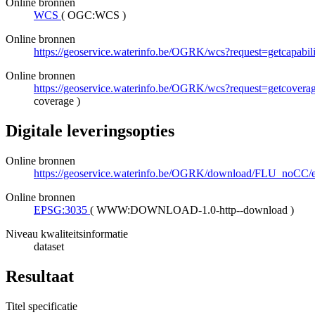
Online bronnen
WCS
(
OGC:WCS
)
Online bronnen
https://geoservice.waterinfo.be/OGRK/wcs?request=getcapabi
Online bronnen
https://geoservice.waterinfo.be/OGRK/wcs?request=getco
coverage
)
Digitale leveringsopties
Online bronnen
https://geoservice.waterinfo.be/OGRK/download/FLU_noCC
Online bronnen
EPSG:3035
(
WWW:DOWNLOAD-1.0-http--download
)
Niveau kwaliteitsinformatie
dataset
Resultaat
Titel specificatie