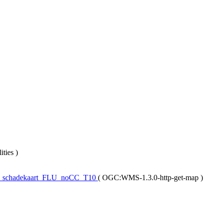
ities
)
he_schadekaart_FLU_noCC_T10
(
OGC:WMS-1.3.0-http-get-map
)