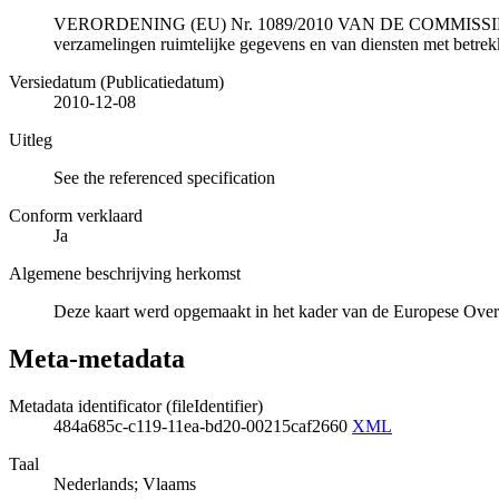
VERORDENING (EU) Nr. 1089/2010 VAN DE COMMISSIE van 23 n
verzamelingen ruimtelijke gegevens en van diensten met betrekk
Versiedatum (Publicatiedatum)
2010-12-08
Uitleg
See the referenced specification
Conform verklaard
Ja
Algemene beschrijving herkomst
Deze kaart werd opgemaakt in het kader van de Europese Overs
Meta-metadata
Metadata identificator (fileIdentifier)
484a685c-c119-11ea-bd20-00215caf2660
XML
Taal
Nederlands; Vlaams