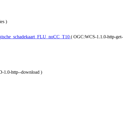
ies
)
logische_schadekaart_FLU_noCC_T10
(
OGC:WCS-1.1.0-http-get-
0-http--download
)