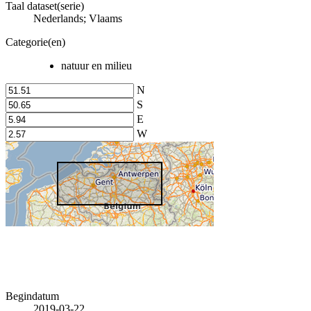
Taal dataset(serie)
Nederlands; Vlaams
Categorie(en)
natuur en milieu
N
S
E
W
Begindatum
2019-03-22