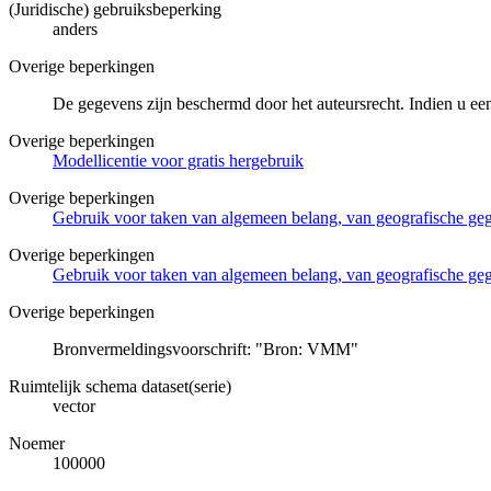
(Juridische) gebruiksbeperking
anders
Overige beperkingen
De gegevens zijn beschermd door het auteursrecht. Indien u ee
Overige beperkingen
Modellicentie voor gratis hergebruik
Overige beperkingen
Gebruik voor taken van algemeen belang, van geografische g
Overige beperkingen
Gebruik voor taken van algemeen belang, van geografische ge
Overige beperkingen
Bronvermeldingsvoorschrift: "Bron: VMM"
Ruimtelijk schema dataset(serie)
vector
Noemer
100000