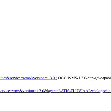
ilities&service=wms&version=1.3.0
(
OGC:WMS-1.3.0-http-get-capabil
ap&service=wms&version=1.3.0&layers=LATIS-FLUVIAAL:ecologisc