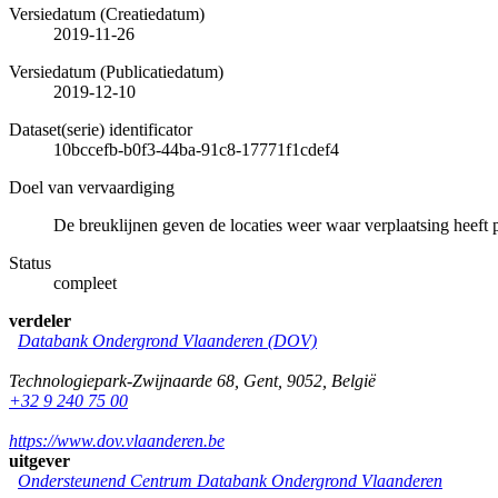
Versiedatum (Creatiedatum)
2019-11-26
Versiedatum (Publicatiedatum)
2019-12-10
Dataset(serie) identificator
10bccefb-b0f3-44ba-91c8-17771f1cdef4
Doel van vervaardiging
De breuklijnen geven de locaties weer waar verplaatsing heeft 
Status
compleet
verdeler
Databank Ondergrond Vlaanderen (DOV)
Technologiepark-Zwijnaarde 68
,
Gent
,
9052
,
België
+32 9 240 75 00
https://www.dov.vlaanderen.be
uitgever
Ondersteunend Centrum Databank Ondergrond Vlaanderen