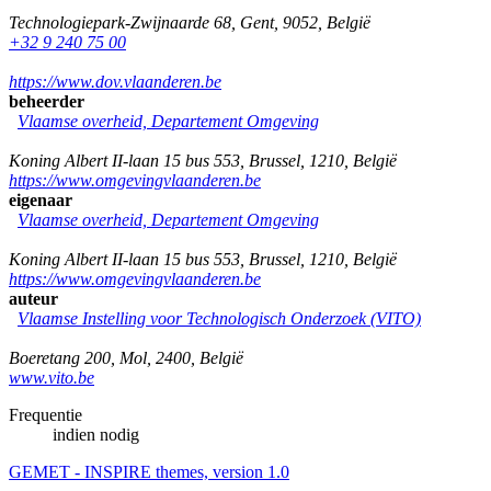
Technologiepark-Zwijnaarde 68
,
Gent
,
9052
,
België
+32 9 240 75 00
https://www.dov.vlaanderen.be
beheerder
Vlaamse overheid, Departement Omgeving
Koning Albert II-laan 15 bus 553
,
Brussel
,
1210
,
België
https://www.omgevingvlaanderen.be
eigenaar
Vlaamse overheid, Departement Omgeving
Koning Albert II-laan 15 bus 553
,
Brussel
,
1210
,
België
https://www.omgevingvlaanderen.be
auteur
Vlaamse Instelling voor Technologisch Onderzoek (VITO)
Boeretang 200
,
Mol
,
2400
,
België
www.vito.be
Frequentie
indien nodig
GEMET - INSPIRE themes, version 1.0