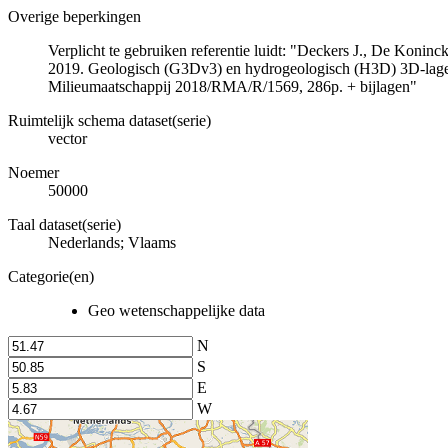
Overige beperkingen
Verplicht te gebruiken referentie luidt: "Deckers J., De Koni
2019. Geologisch (G3Dv3) en hydrogeologisch (H3D) 3D-lage
Milieumaatschappij 2018/RMA/R/1569, 286p. + bijlagen"
Ruimtelijk schema dataset(serie)
vector
Noemer
50000
Taal dataset(serie)
Nederlands; Vlaams
Categorie(en)
Geo wetenschappelijke data
N
S
E
W