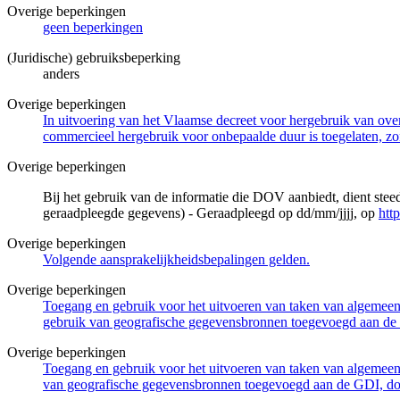
Overige beperkingen
geen beperkingen
(Juridische) gebruiksbeperking
anders
Overige beperkingen
In uitvoering van het Vlaamse decreet voor hergebruik van overh
commercieel hergebruik voor onbepaalde duur is toegelaten, zo
Overige beperkingen
Bij het gebruik van de informatie die DOV aanbiedt, dient ste
geraadpleegde gegevens) - Geraadpleegd op dd/mm/jjjj, op
htt
Overige beperkingen
Volgende aansprakelijkheidsbepalingen gelden.
Overige beperkingen
Toegang en gebruik voor het uitvoeren van taken van algemeen 
gebruik van geografische gegevensbronnen toegevoegd aan de 
Overige beperkingen
Toegang en gebruik voor het uitvoeren van taken van algemeen 
van geografische gegevensbronnen toegevoegd aan de GDI, door