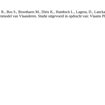
nck R., Bos S., Broothaers M., Dirix K., Hambsch L., Lagrou, D., Lanck
nmodel van Vlaanderen. Studie uitgevoerd in opdracht van: Vlaams