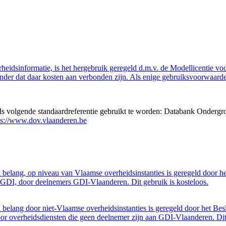
eidsinformatie, is het hergebruik geregeld d.m.v. de Modellicentie voor
nder dat daar kosten aan verbonden zijn. Als enige gebruiksvoorwaarde
eds volgende standaardreferentie gebruikt te worden: Databank Ondergr
ps://www.dov.vlaanderen.be
belang, op niveau van Vlaamse overheidsinstanties is geregeld door h
GDI, door deelnemers GDI-Vlaanderen. Dit gebruik is kosteloos.
belang door niet-Vlaamse overheidsinstanties is geregeld door het Bes
 overheidsdiensten die geen deelnemer zijn aan GDI-Vlaanderen. Dit 