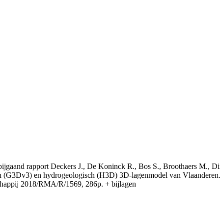
t bijgaand rapport Deckers J., De Koninck R., Bos S., Broothaers M., Di
 (G3Dv3) en hydrogeologisch (H3D) 3D-lagenmodel van Vlaanderen. S
appij 2018/RMA/R/1569, 286p. + bijlagen