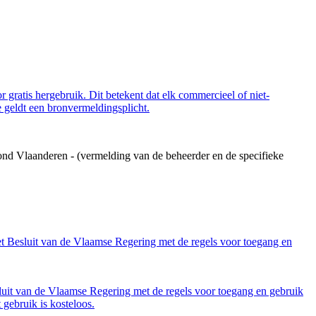
 gratis hergebruik. Dit betekent dat elk commercieel of niet-
 geldt een bronvermeldingsplicht.
ond Vlaanderen - (vermelding van de beheerder en de specifieke
et Besluit van de Vlaamse Regering met de regels voor toegang en
luit van de Vlaamse Regering met de regels voor toegang en gebruik
gebruik is kosteloos.