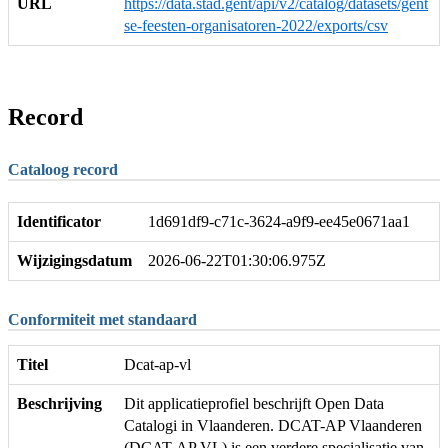
URL
https://data.stad.gent/api/v2/catalog/datasets/gent
se-feesten-organisatoren-2022/exports/csv
Record
Cataloog record
Identificator
1d691df9-c71c-3624-a9f9-ee45e0671aa1
Wijzigingsdatum
2026-06-22T01:30:06.975Z
Conformiteit met standaard
Titel
Dcat-ap-vl
Beschrijving
Dit applicatieprofiel beschrijft Open Data
Catalogi in Vlaanderen. DCAT-AP Vlaanderen
(DCAT-AP VL) is een verdere specialisatie van