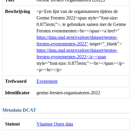
Beschrijving
<p>Een lijst van de organisatoren tijdens de
Gentse Feesten 2022<span style="font-size:
0.875rem;">, te gebruiken samen met de Gentse
Feesten evenementen:<br></span><a href="
https://data.stad.gent/explore/dataset/gentse-
feesten-evenementen-2022"
target="_blank">
https://data.stad.gent/explore/dataset/gentse-
feesten-evenementen-2022</a><span
style="font-size: 0.875rem;"><br></span></p>
<p><br></p>
Trefwoord
Evenement
Identificator
gentse-feesten-organisatoren-2022
Metadata DCAT
Statuut
Vlaamse Open data