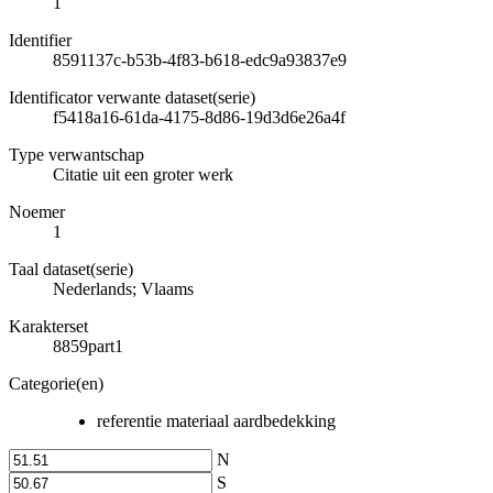
1
Identifier
8591137c-b53b-4f83-b618-edc9a93837e9
Identificator verwante dataset(serie)
f5418a16-61da-4175-8d86-19d3d6e26a4f
Type verwantschap
Citatie uit een groter werk
Noemer
1
Taal dataset(serie)
Nederlands; Vlaams
Karakterset
8859part1
Categorie(en)
referentie materiaal aardbedekking
N
S