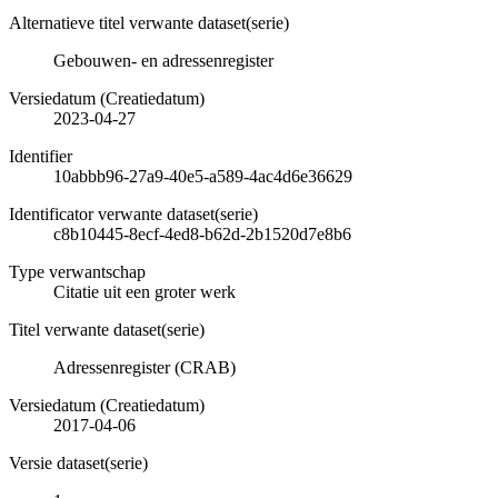
Alternatieve titel verwante dataset(serie)
Gebouwen- en adressenregister
Versiedatum (Creatiedatum)
2023-04-27
Identifier
10abbb96-27a9-40e5-a589-4ac4d6e36629
Identificator verwante dataset(serie)
c8b10445-8ecf-4ed8-b62d-2b1520d7e8b6
Type verwantschap
Citatie uit een groter werk
Titel verwante dataset(serie)
Adressenregister (CRAB)
Versiedatum (Creatiedatum)
2017-04-06
Versie dataset(serie)