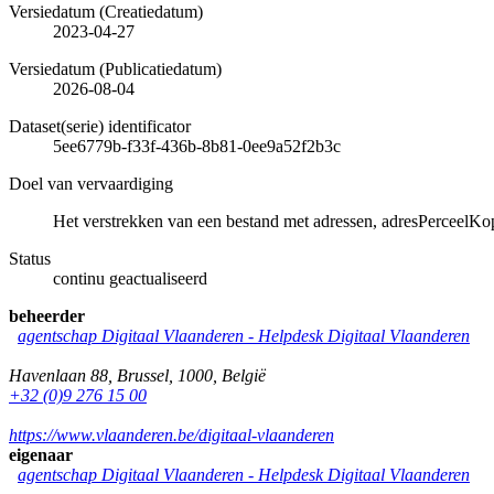
Versiedatum (Creatiedatum)
2023-04-27
Versiedatum (Publicatiedatum)
2026-08-04
Dataset(serie) identificator
5ee6779b-f33f-436b-8b81-0ee9a52f2b3c
Doel van vervaardiging
Het verstrekken van een bestand met adressen, adresPerceel
Status
continu geactualiseerd
beheerder
agentschap Digitaal Vlaanderen -
Helpdesk Digitaal Vlaanderen
Havenlaan 88
,
Brussel
,
1000
,
België
+32 (0)9 276 15 00
https://www.vlaanderen.be/digitaal-vlaanderen
eigenaar
agentschap Digitaal Vlaanderen -
Helpdesk Digitaal Vlaanderen