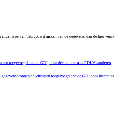
n ander type van gebruik wil maken van de gegevens, dan de hier verme
ensten toegevoegd aan de GDI, door deelnemers aan GDI-Vlaanderen
he gegevensbronnen en -diensten toegevoegd aan de GDI door instantie